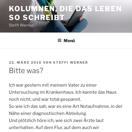
Zum
KOLUMNEN, DIE DAS LEBEN
Inhalt
SO SCHREIBT
springen
Steffi Werner
Menü
VERÖFFENTLICHT
22. MÄRZ 2016
VON
STEFFI WERNER
AM
Bitte was?
Ich war gestern mit meinem Vater zu einer
Untersuchung im Krankenhaus. Ich kannte das Haus
noch nicht, und war total gespannt.
So wie ich das sah, war es eine Art Notaufnahme, in der
Nähe einer diagnostischen Abteilung.
Und plötzlich höre ich, wie sich zwei Ärzte laut
unterhalten. Auf dem Flur, auf dem auch wir