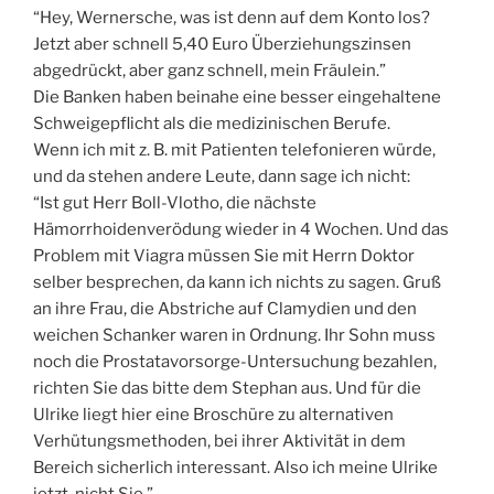
“Hey, Wernersche, was ist denn auf dem Konto los?
Jetzt aber schnell 5,40 Euro Überziehungszinsen
abgedrückt, aber ganz schnell, mein Fräulein.”
Die Banken haben beinahe eine besser eingehaltene
Schweigepflicht als die medizinischen Berufe.
Wenn ich mit z. B. mit Patienten telefonieren würde,
und da stehen andere Leute, dann sage ich nicht:
“Ist gut Herr Boll-Vlotho, die nächste
Hämorrhoidenverödung wieder in 4 Wochen. Und das
Problem mit Viagra müssen Sie mit Herrn Doktor
selber besprechen, da kann ich nichts zu sagen. Gruß
an ihre Frau, die Abstriche auf Clamydien und den
weichen Schanker waren in Ordnung. Ihr Sohn muss
noch die Prostatavorsorge-Untersuchung bezahlen,
richten Sie das bitte dem Stephan aus. Und für die
Ulrike liegt hier eine Broschüre zu alternativen
Verhütungsmethoden, bei ihrer Aktivität in dem
Bereich sicherlich interessant. Also ich meine Ulrike
jetzt, nicht Sie.”