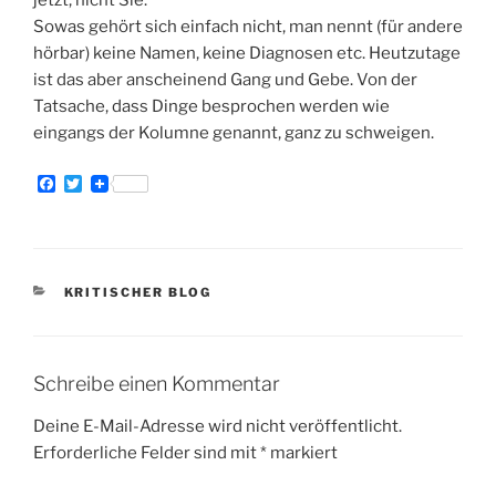
Sowas gehört sich einfach nicht, man nennt (für andere
hörbar) keine Namen, keine Diagnosen etc. Heutzutage
ist das aber anscheinend Gang und Gebe. Von der
Tatsache, dass Dinge besprochen werden wie
eingangs der Kolumne genannt, ganz zu schweigen.
F
T
a
w
c
i
e
t
b
t
o
e
o
r
KATEGORIEN
KRITISCHER BLOG
k
Schreibe einen Kommentar
Deine E-Mail-Adresse wird nicht veröffentlicht.
Erforderliche Felder sind mit
*
markiert