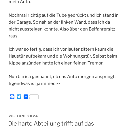
mein Auto.
Nochmal richtig auf die Tube gedrückt und ich stand in
der Garage. So nah an der linken Wand, dass ich da
nicht aussteigen konnte. Also über den Beifahrersitz
raus.
Ich war so fertig, dass ich vor lauter zittern kaum die
Haustür aufbekam und die Wohnungstür. Selbst beim
Kippe anzünden hatte ich einen feinen Tremor.
Nun bin ich gespannt, ob das Auto morgen anspringt.
Irgendwas ist ja immer. ^^
F
T
a
w
c
i
e
t
b
t
VERÖFFENTLICHT
28. JUNI 2024
o
e
AM
Die harte Abteilung trifft auf das
o
r
k