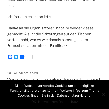
her.
Ich freue mich schon jetzt!
Danke an die Organisatoren, habt ihr wieder klasse
gemacht. Als ihr die Salzstangen auf den Tischen
verteilt habt, war es wie damals samstags beim
Fernsehschauen mit der Familie. ^^
F
T
a
w
c
i
e
t
b
t
VERÖFFENTLICHT
18. AUGUST 2023
o
e
AM
Von einer extrem geilen Vereinsfahrt und
o
r
k
„zruck zu Dir“.
Diese Website verwendet Cookies um bestmögliche
Funktionalität bieten zu können. Weitere Infos zum Thema
Cookies finden Sie in der Datenschutzerklärung.
OK
Hinweis zum Datenschutz