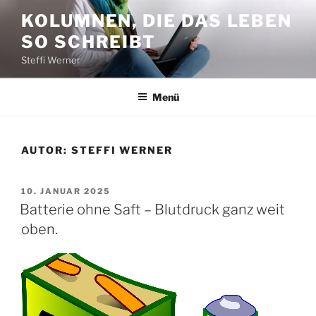
Zum
KOLUMNEN, DIE DAS LEBEN
Inhalt
SO SCHREIBT
springen
Steffi Werner
Menü
AUTOR:
STEFFI WERNER
VERÖFFENTLICHT
10. JANUAR 2025
AM
Batterie ohne Saft – Blutdruck ganz weit
oben.