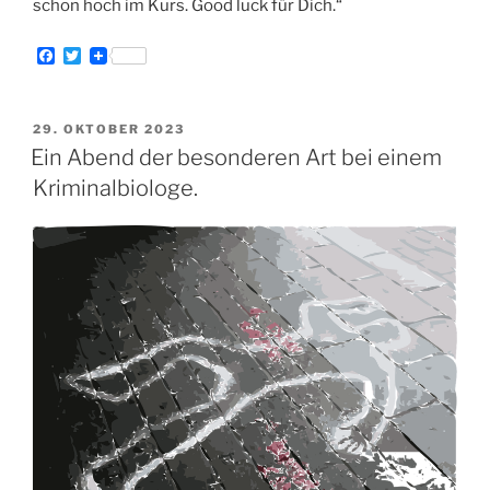
schon hoch im Kurs. Good luck für Dich.“
F
T
a
w
c
i
e
t
b
t
VERÖFFENTLICHT
29. OKTOBER 2023
o
e
AM
Ein Abend der besonderen Art bei einem
o
r
k
Kriminalbiologe.