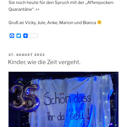
Sie noch heute für den Spruch mit der „Affenpocken-
Quarantäne“. ^^
Gruß an Vicky, Jule, Anke, Marion und Bianca
F
T
a
w
c
i
e
t
b
t
VERÖFFENTLICHT
27. AUGUST 2023
o
e
AM
Kinder, wie die Zeit vergeht.
o
r
k