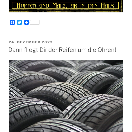
F
T
a
w
c
i
e
t
b
t
VERÖFFENTLICHT
24. DEZEMBER 2023
o
e
AM
Dann fliegt Dir der Reifen um die Ohren!
o
r
k