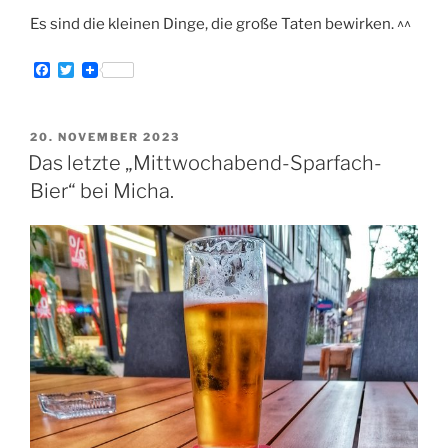
Es sind die kleinen Dinge, die große Taten bewirken. ^^
F
T
a
w
c
i
e
t
b
t
VERÖFFENTLICHT
20. NOVEMBER 2023
o
e
AM
Das letzte „Mittwochabend-Sparfach-
o
r
k
Bier“ bei Micha.