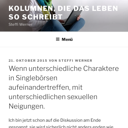
Zum
KOLUMNEN, DIE DAS LEBEN
Inhalt
SO SCHREIBT
springen
Steffi Werner
Menü
VERÖFFENTLICHT
21. OKTOBER 2015
VON
STEFFI WERNER
AM
Wenn unterschiedliche Charaktere
in Singlebörsen
aufeinandertreffen, mit
unterschiedlichen sexuellen
Neigungen.
Ich bin jetzt schon auf die Diskussion am Ende
gespannt, sie wird sicherlich nicht anders enden wie