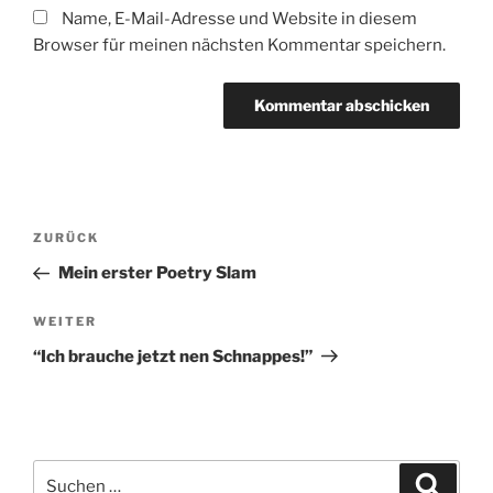
Name, E-Mail-Adresse und Website in diesem
Browser für meinen nächsten Kommentar speichern.
Beitragsnavigation
Vorheriger
ZURÜCK
Beitrag
Mein erster Poetry Slam
Nächster
WEITER
Beitrag
“Ich brauche jetzt nen Schnappes!”
Suche
Suche