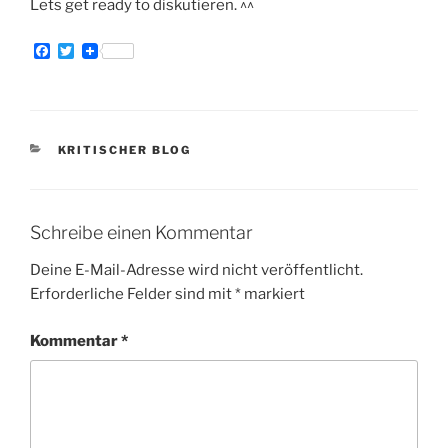
Lets get ready to diskutieren. ^^
F
T
a
w
c
i
e
t
b
t
o
e
o
r
KATEGORIEN
KRITISCHER BLOG
k
Schreibe einen Kommentar
Deine E-Mail-Adresse wird nicht veröffentlicht.
Erforderliche Felder sind mit
*
markiert
Kommentar
*