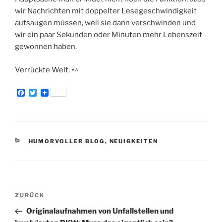
wir Nachrichten mit doppelter Lesegeschwindigkeit
aufsaugen müssen, weil sie dann verschwinden und
wir ein paar Sekunden oder Minuten mehr Lebenszeit
gewonnen haben.
Verrückte Welt. ^^
F
T
a
w
c
i
e
t
b
t
o
e
o
r
KATEGORIEN
HUMORVOLLER BLOG
,
NEUIGKEITEN
k
Beitragsnavigation
Vorheriger
ZURÜCK
Beitrag
Originalaufnahmen von Unfallstellen und