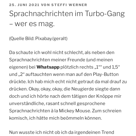
VERÖFFENTLICHT
25. JUNI 2021
VON
STEFFI WERNER
AM
Sprachnachrichten im Turbo-Gang
– wer es mag.
(Quelle Bild: Pixabay/geralt)
Da schaute ich wohl nicht schlecht, als neben den
Sprachnachrichten meiner Freunde (und meinen
eigenen) bei
Whatsapp
plötzlich rechts „1““ und 1,5“
und „2“ auftauchten wenn man auf den Play-Button
drückte. Ich hab mich echt nicht getraut da mal drauf zu
drücken. Okay, okay, okay, die Neugierde siegte dann
doch und ich hörte nach dem tätigen der Knöppe mir
unverständliche, rasant schnell gesprochene
Sprachnachrichten à la Mickey Mouse. Zum schreien
komisch, ich hätte mich beömmeln können.
Nun wusste ich nicht ob ich da irgendeinen Trend