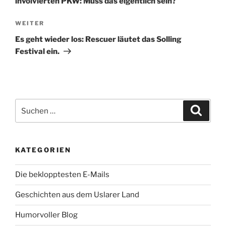
involvierten PKW: Muss das eigentlich sein?
Nächster
WEITER
Beitrag
Es geht wieder los: Rescuer läutet das Solling
Festival ein.
Suche
Suche
nach:
KATEGORIEN
Die beklopptesten E-Mails
Geschichten aus dem Uslarer Land
Humorvoller Blog