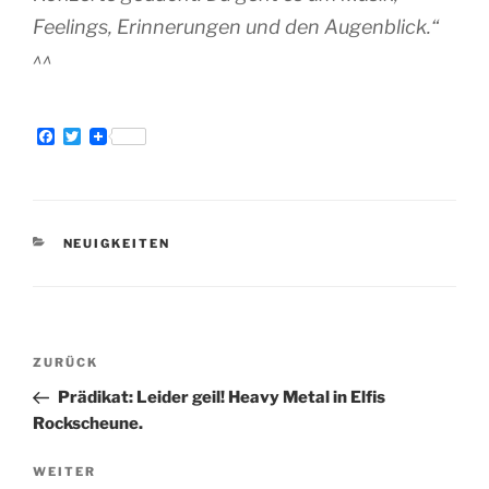
Feelings, Erinnerungen und den Augenblick.“
^^
F
T
a
w
c
i
e
t
b
t
o
e
o
r
KATEGORIEN
NEUIGKEITEN
k
Beitragsnavigation
Vorheriger
ZURÜCK
Beitrag
Prädikat: Leider geil! Heavy Metal in Elfis
Rockscheune.
Nächster
WEITER