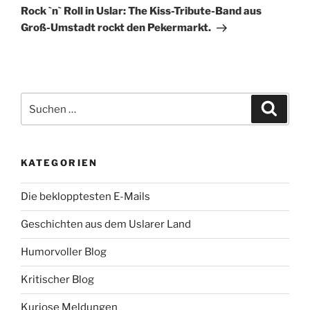
Beitrag
Rock `n` Roll in Uslar: The Kiss-Tribute-Band aus
Groß-Umstadt rockt den Pekermarkt.
Suche
Suche
nach:
KATEGORIEN
Die beklopptesten E-Mails
Geschichten aus dem Uslarer Land
Humorvoller Blog
Kritischer Blog
Kuriose Meldungen