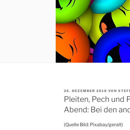
VERÖFFENTLICHT
26. DEZEMBER 2018
VON
STEF
AM
Pleiten, Pech und 
Abend: Bei den an
(Quelle Bild: Pixabay/geralt)