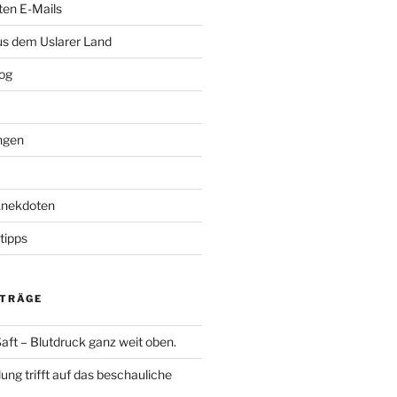
ten E-Mails
us dem Uslarer Land
og
ngen
Anekdoten
tipps
ITRÄGE
aft – Blutdruck ganz weit oben.
lung trifft auf das beschauliche