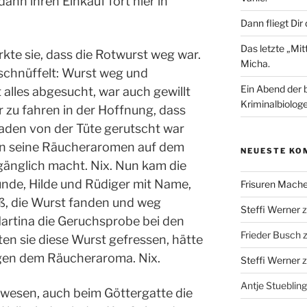
ann ihren Einkauf fort hier in
Dann fliegt Dir
Das letzte „Mi
e sie, dass die Rotwurst weg war.
Micha.
eschnüffelt: Wurst weg und
Ein Abend der 
alles abgesucht, war auch gewillt
Kriminalbiologe
zu fahren in der Hoffnung, dass
aden von der Tüte gerutscht war
in seine Räucheraromen auf dem
NEUESTE KO
gänglich macht. Nix. Nun kam die
Hunde, Hilde und Rüdiger mit Name,
Frisuren Mach
oß, die Wurst fanden und weg
Steffi Werner
artina die Geruchsprobe bei den
Frieder Busch
en sie diese Wurst gefressen, hätte
gen dem Räucheraroma. Nix.
Steffi Werner
Antje Stuebling
gewesen, auch beim Göttergatte die