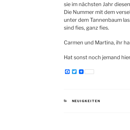
sie im nächsten Jahr diesen
Die Nummer mit dem verseh
unter dem Tannenbaum las
sind fies, ganz fies.
Carmen und Martina, ihr ha
Hat sonst noch jemand hier
F
T
a
w
c
i
e
t
b
t
o
e
o
r
KATEGORIEN
NEUIGKEITEN
k