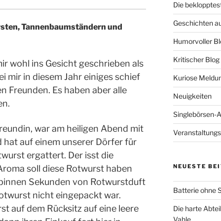
Die beklopptes
Geschichten a
sten, Tannenbaumständern und
Humorvoller Bl
Kritischer Blog
r wohl ins Gesicht geschrieben als
i mir in diesem Jahr einiges schief
Kuriose Meldu
en Freunden. Es haben aber alle
Neuigkeiten
en.
Singlebörsen-
 Freundin, war am heiligen Abend mit
Veranstaltungs
 hat auf einem unserer Dörfer für
wurst ergattert. Der isst die
NEUESTE BE
Aroma soll diese Rotwurst haben
r binnen Sekunden von Rotwurstduft
Batterie ohne S
otwurst nicht eingepackt war.
st auf dem Rücksitz auf eine leere
Die harte Abtei
Vahle.