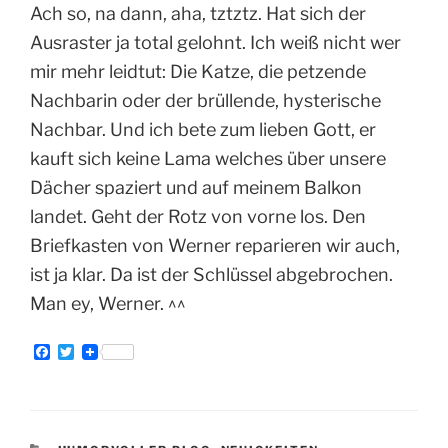
Ach so, na dann, aha, tztztz. Hat sich der
Ausraster ja total gelohnt. Ich weiß nicht wer
mir mehr leidtut: Die Katze, die petzende
Nachbarin oder der brüllende, hysterische
Nachbar. Und ich bete zum lieben Gott, er
kauft sich keine Lama welches über unsere
Dächer spaziert und auf meinem Balkon
landet. Geht der Rotz von vorne los. Den
Briefkasten von Werner reparieren wir auch,
ist ja klar. Da ist der Schlüssel abgebrochen.
Man ey, Werner. ^^
F
T
a
w
c
i
e
t
b
t
o
e
o
r