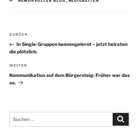
KATEGORIEN
HUMORVOLLER BLOG
,
NEUIGKEITEN
k
Beitragsnavigation
Vorheriger
ZURÜCK
Beitrag
In Single-Gruppen kennengelernt – jetzt heiraten
die plötzlich.
Nächster
WEITER
Beitrag
Kommunikation auf dem Bürgersteig: Früher war das
so.
Suche
Suche
nach: