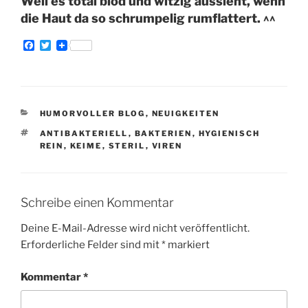
Weil es total blöd und witzig aussieht, wenn
die Haut da so schrumpelig rumflattert. ^^
F
T
a
w
c
i
e
t
b
t
o
e
o
r
KATEGORIEN
HUMORVOLLER BLOG
,
NEUIGKEITEN
k
SCHLAGWÖRTER
ANTIBAKTERIELL
,
BAKTERIEN
,
HYGIENISCH
REIN
,
KEIME
,
STERIL
,
VIREN
Schreibe einen Kommentar
Deine E-Mail-Adresse wird nicht veröffentlicht.
Erforderliche Felder sind mit
*
markiert
Kommentar
*