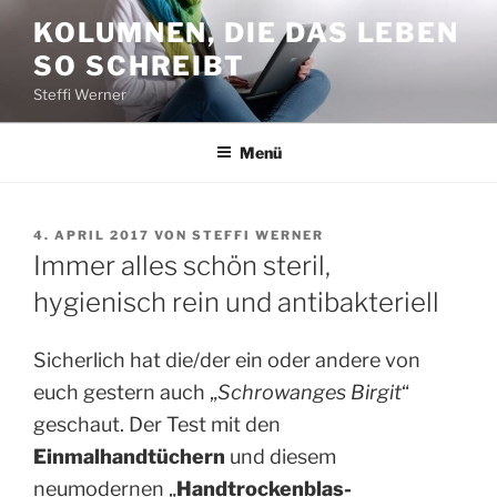
Zum
KOLUMNEN, DIE DAS LEBEN
Inhalt
SO SCHREIBT
springen
Steffi Werner
Menü
VERÖFFENTLICHT
4. APRIL 2017
VON
STEFFI WERNER
AM
Immer alles schön steril,
hygienisch rein und antibakteriell
Sicherlich hat die/der ein oder andere von
euch gestern auch „
Schrowanges Birgit
“
geschaut. Der Test mit den
Einmalhandtüchern
und diesem
neumodernen „
Handtrockenblas-