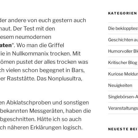
KATEGORIEN
 oder andere von euch gestern auch
haut. Der Test mit den
Die beklopptes
iesem neumodernen
Geschichten a
aten
“. Wo man die Griffel
Humorvoller Bl
die in Nullkommanix trocken. Mit
ömen pustet der alles trocken was
Kritischer Blog
ch vielen schon begegnet in Bars,
Kuriose Meldu
er Raststätte. Das Nonplusultra,
Neuigkeiten
Singlebörsen-
en Abklatschproben und sonstigen
Veranstaltungs
nbekannten Messgeräten, haben die
bgeschnitten. Hätte ich so auch
ach näheren Erklärungen logisch.
NEUESTE BE