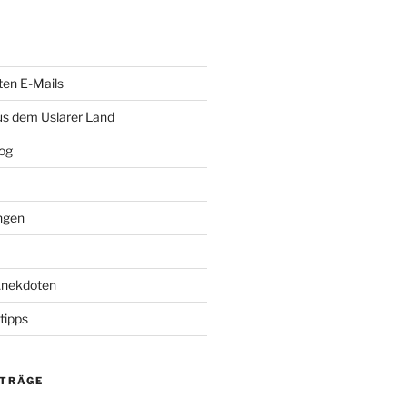
ten E-Mails
us dem Uslarer Land
og
ngen
Anekdoten
tipps
ITRÄGE