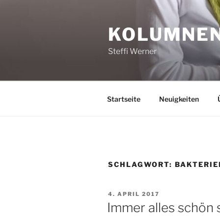
Zum
Inhalt
KOLUMNEN,
springen
Steffi Werner
Startseite
Neuigkeiten
SCHLAGWORT:
BAKTERIE
VERÖFFENTLICHT
4. APRIL 2017
AM
Immer alles schön s