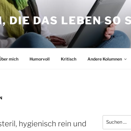
 DIE DAS LEBEN SO 
Über mich
Humorvoll
Kritisch
Andere Kolumnen
N
Suche
teril, hygienisch rein und
nach: