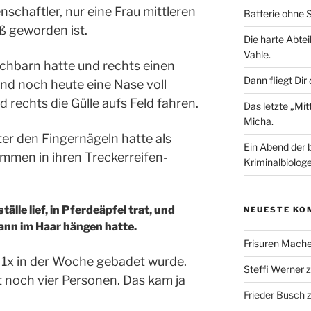
nschaftler, nur eine Frau mittleren
Batterie ohne S
ß geworden ist.
Die harte Abtei
Vahle.
achbarn hatte und rechts einen
Dann fliegt Dir
nd noch heute eine Nase voll
 rechts die Gülle aufs Feld fahren.
Das letzte „Mi
Micha.
ter den Fingernägeln hatte als
Ein Abend der 
ammen in ihren Treckerreifen-
Kriminalbiologe
lle lief, in Pferdeäpfel trat, und
NEUESTE KO
dann im Haar hängen hatte.
Frisuren Mach
 1x in der Woche gebadet wurde.
Steffi Werner
 noch vier Personen. Das kam ja
Frieder Busch