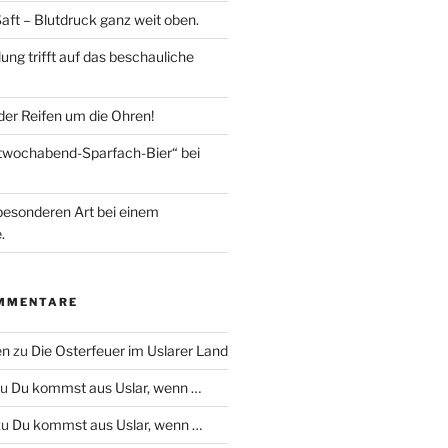
aft – Blutdruck ganz weit oben.
lung trifft auf das beschauliche
 der Reifen um die Ohren!
ttwochabend-Sparfach-Bier“ bei
besonderen Art bei einem
.
MMENTARE
en
zu
Die Osterfeuer im Uslarer Land
zu
Du kommst aus Uslar, wenn …
zu
Du kommst aus Uslar, wenn …