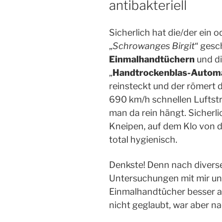
antibakteriell
Sicherlich hat die/der ein
„
Schrowanges Birgit
“ gesc
Einmalhandtüchern
und d
„
Handtrockenblas-Autom
reinsteckt und der römert 
690 km/h schnellen Luftstr
man da rein hängt. Sicherli
Kneipen, auf dem Klo von d
total hygienisch.
Denkste! Denn nach divers
Untersuchungen mit mir u
Einmalhandtücher besser a
nicht geglaubt, war aber n