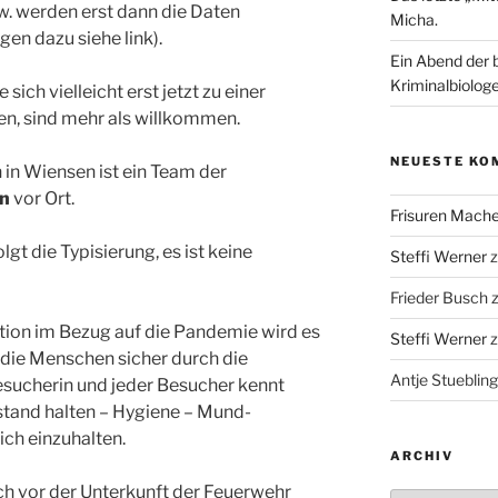
zw. werden erst dann die Daten
Micha.
gen dazu siehe link).
Ein Abend der 
Kriminalbiologe
sich vielleicht erst jetzt zu einer
en, sind mehr als willkommen.
NEUESTE KO
in Wiensen ist ein Team der
en
vor Ort.
Frisuren Mach
t die Typisierung, es ist keine
Steffi Werner
Frieder Busch
tion im Bezug auf die Pandemie wird es
Steffi Werner
 die Menschen sicher durch die
Antje Stuebling
Besucherin und jeder Besucher kennt
stand halten – Hygiene – Mund-
ich einzuhalten.
ARCHIV
ich vor der Unterkunft der Feuerwehr