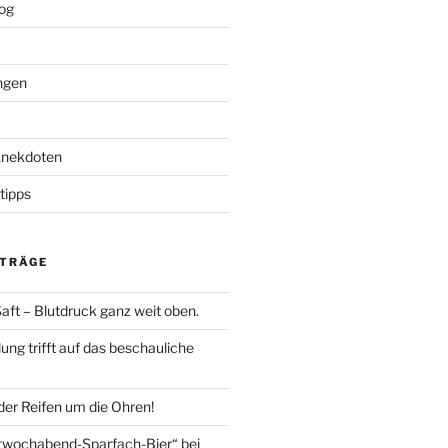
og
ngen
Anekdoten
tipps
ITRÄGE
aft – Blutdruck ganz weit oben.
lung trifft auf das beschauliche
 der Reifen um die Ohren!
ttwochabend-Sparfach-Bier“ bei