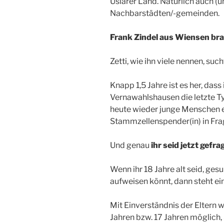
Uslarer Land. Natürlich auch 
Nachbarstädten/-gemeinden.
Frank Zindel aus Wiensen brau
Zetti, wie ihn viele nennen, suc
Knapp 1,5 Jahre ist es her, das
Vernawahlshausen die letzte Ty
heute wieder junge Menschen ei
Stammzellenspender(in) in Fr
Und genau
ihr seid jetzt gefra
Wenn ihr 18 Jahre alt seid, ge
aufweisen könnt, dann steht ei
Mit Einverständnis der Eltern w
Jahren bzw. 17 Jahren möglich,