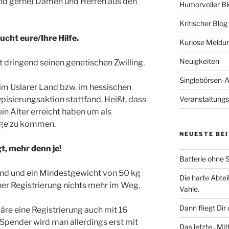
(und gerne) Damen und Herren aus den
Humorvoller Bl
Kritischer Blog
cht eure/Ihre Hilfe.
Kuriose Meldu
Neuigkeiten
ht dringend seinen genetischen Zwilling.
Singlebörsen-
s im Uslarer Land bzw. im hessischen
pisierungsaktion stattfand. Heißt, dass
Veranstaltungs
n Alter erreicht haben um als
age zu kommen.
NEUESTE BE
gt, mehr denn je!
Batterie ohne S
sund und ein Mindestgewicht von 50 kg
Die harte Abtei
ner Registrierung nichts mehr im Weg.
Vahle.
Dann fliegt Dir
äre eine Registrierung auch mit 16
 Spender wird man allerdings erst mit
Das letzte „Mi