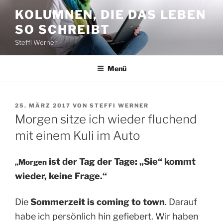
Zum
KOLUMNEN, DIE DAS LEBEN
Inhalt
SO SCHREIBT
springen
Steffi Werner
Menü
VERÖFFENTLICHT
25. MÄRZ 2017
VON
STEFFI WERNER
AM
Morgen sitze ich wieder fluchend
mit einem Kuli im Auto
ist der Tag der Tage: „Sie“ kommt
„Morgen
wieder, keine Frage.“
Die
Sommerzeit is coming to town
. Darauf
habe ich persönlich hin gefiebert. Wir haben