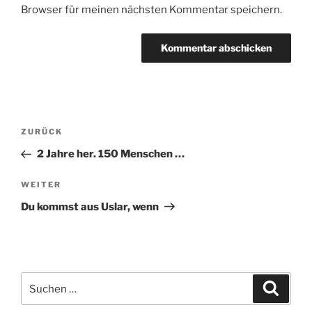
Browser für meinen nächsten Kommentar speichern.
Beitragsnavigation
Vorheriger
ZURÜCK
Beitrag
2 Jahre her. 150 Menschen …
Nächster
WEITER
Beitrag
Du kommst aus Uslar, wenn
Suche
Suche
nach: