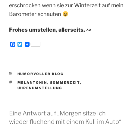
erschrocken wenn sie zur Winterzeit auf mein
Barometer schauten
Frohes umstellen, allerseits. ^^
F
T
a
w
c
i
e
t
b
t
o
e
o
r
KATEGORIEN
HUMORVOLLER BLOG
k
SCHLAGWÖRTER
MELANTONIN
,
SOMMERZEIT
,
UHRENUMSTELLUNG
Eine Antwort auf „Morgen sitze ich
wieder fluchend mit einem Kuli im Auto“