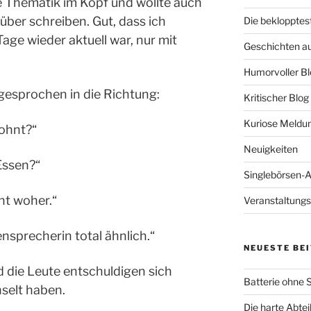
e Thematik im Kopf und wollte auch
ber schreiben. Gut, dass ich
Die beklopptes
Tage wieder aktuell war, nur mit
Geschichten a
Humorvoller Bl
ngesprochen in die Richtung:
Kritischer Blog
Kuriose Meldu
ohnt?“
Neuigkeiten
Essen?“
Singlebörsen-
ht woher.“
Veranstaltungs
nsprecherin total ähnlich.“
NEUESTE BE
 die Leute entschuldigen sich
Batterie ohne S
hselt haben.
Die harte Abtei