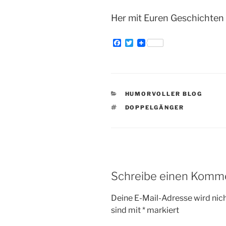
Her mit Euren Geschichten
F
T
a
w
c
i
e
t
b
t
o
e
o
r
KATEGORIEN
HUMORVOLLER BLOG
k
SCHLAGWÖRTER
DOPPELGÄNGER
Schreibe einen Komm
Deine E-Mail-Adresse wird nicht
sind mit
*
markiert