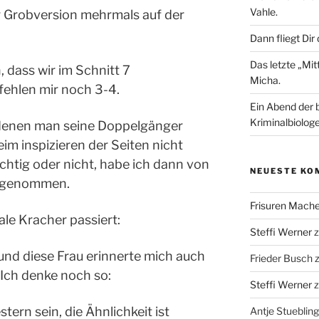
Vahle.
r Grobversion mehrmals auf der
Dann fliegt Dir
Das letzte „Mi
 dass wir im Schnitt 7
Micha.
fehlen mir noch 3-4.
Ein Abend der 
Kriminalbiologe
f denen man seine Doppelgänger
im inspizieren der Seiten nicht
chtig oder nicht, habe ich dann von
NEUESTE KO
d genommen.
Frisuren Mach
ale Kracher passiert:
Steffi Werner
, und diese Frau erinnerte mich auch
Frieder Busch
 Ich denke noch so:
Steffi Werner
ern sein, die Ähnlichkeit ist
Antje Stuebling