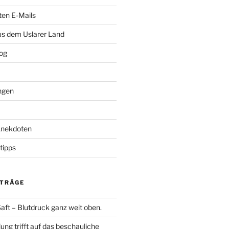
ten E-Mails
us dem Uslarer Land
og
ngen
Anekdoten
tipps
ITRÄGE
aft – Blutdruck ganz weit oben.
lung trifft auf das beschauliche