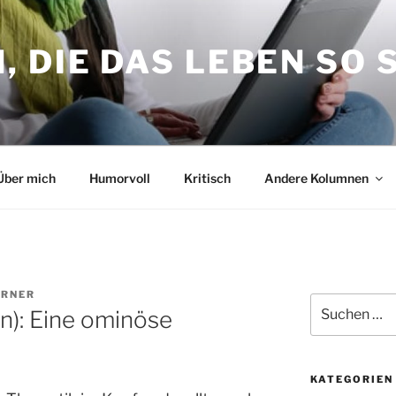
 DIE DAS LEBEN SO 
Über mich
Humorvoll
Kritisch
Andere Kolumnen
ERNER
Suche
n): Eine ominöse
nach:
KATEGORIEN