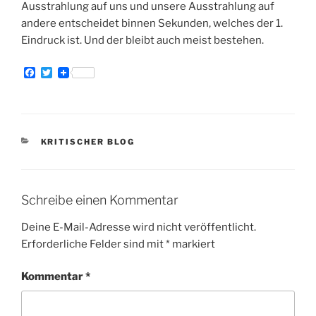
Ausstrahlung auf uns und unsere Ausstrahlung auf
andere entscheidet binnen Sekunden, welches der 1.
Eindruck ist. Und der bleibt auch meist bestehen.
F
T
a
w
c
i
e
t
b
t
o
e
o
r
KATEGORIEN
KRITISCHER BLOG
k
Schreibe einen Kommentar
Deine E-Mail-Adresse wird nicht veröffentlicht.
Erforderliche Felder sind mit
*
markiert
Kommentar
*