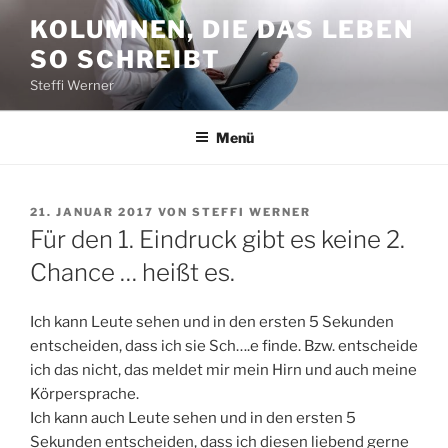
Zum
KOLUMNEN, DIE DAS LEBEN
Inhalt
SO SCHREIBT
springen
Steffi Werner
Menü
VERÖFFENTLICHT
21. JANUAR 2017
VON
STEFFI WERNER
AM
Für den 1. Eindruck gibt es keine 2.
Chance … heißt es.
Ich kann Leute sehen und in den ersten 5 Sekunden
entscheiden, dass ich sie Sch….e finde. Bzw. entscheide
ich das nicht, das meldet mir mein Hirn und auch meine
Körpersprache.
Ich kann auch Leute sehen und in den ersten 5
Sekunden entscheiden, dass ich diesen liebend gerne