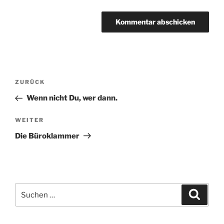
Beitragsnavigation
Vorheriger
ZURÜCK
Beitrag
Wenn nicht Du, wer dann.
Nächster
WEITER
Beitrag
Die Büroklammer
Suche
Suche
nach: