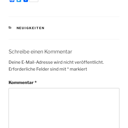
a
w
c
i
e
t
b
t
o
e
o
r
KATEGORIEN
NEUIGKEITEN
k
Schreibe einen Kommentar
Deine E-Mail-Adresse wird nicht veröffentlicht.
Erforderliche Felder sind mit
*
markiert
Kommentar
*