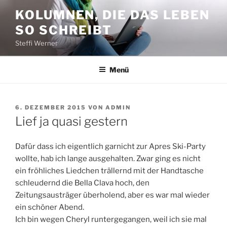
Zum
KOLUMNEN, DIE DAS LEBEN
Inhalt
SO SCHREIBT
springen
Steffi Werner
Menü
VERÖFFENTLICHT
6. DEZEMBER 2015
VON
ADMIN
AM
Lief ja quasi gestern
Dafür dass ich eigentlich garnicht zur Apres Ski-Party
wollte, hab ich lange ausgehalten. Zwar ging es nicht
ein fröhliches Liedchen trällernd mit der Handtasche
schleudernd die Bella Clava hoch, den
Zeitungsausträger überholend, aber es war mal wieder
ein schöner Abend.
Ich bin wegen Cheryl runtergegangen, weil ich sie mal