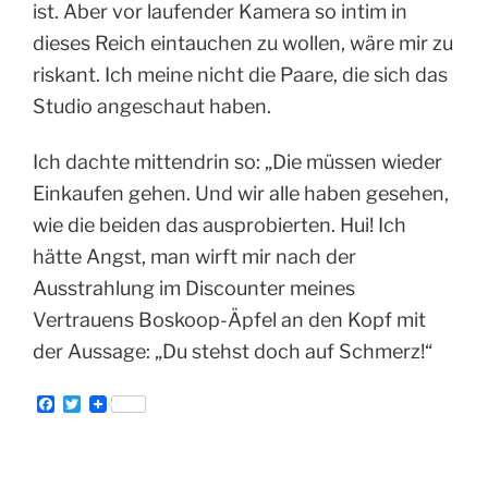
ist. Aber vor laufender Kamera so intim in
dieses Reich eintauchen zu wollen, wäre mir zu
riskant. Ich meine nicht die Paare, die sich das
Studio angeschaut haben.
Ich dachte mittendrin so: „Die müssen wieder
Einkaufen gehen. Und wir alle haben gesehen,
wie die beiden das ausprobierten. Hui! Ich
hätte Angst, man wirft mir nach der
Ausstrahlung im Discounter meines
Vertrauens Boskoop-Äpfel an den Kopf mit
der Aussage: „Du stehst doch auf Schmerz!“
F
T
a
w
c
i
e
t
b
t