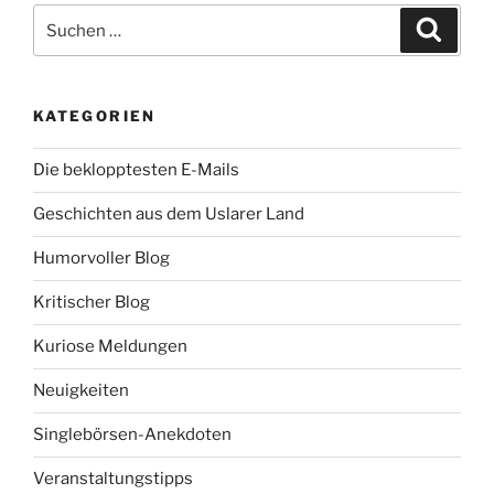
o
e
Suche
o
r
Suche
k
nach:
KATEGORIEN
Die beklopptesten E-Mails
Geschichten aus dem Uslarer Land
Humorvoller Blog
Kritischer Blog
Kuriose Meldungen
Neuigkeiten
Singlebörsen-Anekdoten
Veranstaltungstipps