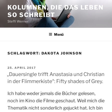
Zum
KOLUMNEN, DIE DAS LEBEN
Inhalt
SO SCHREIBT
springen
Steffi Werner
Menü
SCHLAGWORT:
DAKOTA JOHNSON
VERÖFFENTLICHT
25. APRIL 2017
AM
„Dauersingle trifft Anastasia und Christian
in der Flimmerkiste“: Fifty shades of Grey.
Ich habe weder jemals die Bücher gelesen,
noch im Kino die Filme geschaut. Weil mich die
Thematik nicht sonderlich gejuckt hat. Ich bin