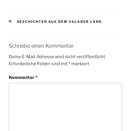
c
i
e
t
b
t
o
e
o
r
KATEGORIEN
GESCHICHTEN AUS DEM USLARER LAND
k
Schreibe einen Kommentar
Deine E-Mail-Adresse wird nicht veröffentlicht.
Erforderliche Felder sind mit
*
markiert
Kommentar
*