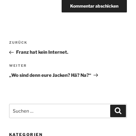
Beitragsnavigation
Vorheriger
ZURÜCK
Beitrag
Franz hat kein Internet.
Nächster
WEITER
Beitrag
„Wo sind denn eure Jacken? Hä? Na?“
Suche
Suche
nach:
KATEGORIEN