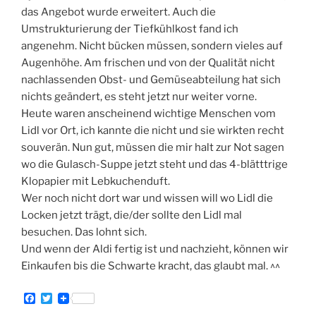
das Angebot wurde erweitert. Auch die
Umstrukturierung der Tiefkühlkost fand ich
angenehm. Nicht bücken müssen, sondern vieles auf
Augenhöhe. Am frischen und von der Qualität nicht
nachlassenden Obst- und Gemüseabteilung hat sich
nichts geändert, es steht jetzt nur weiter vorne.
Heute waren anscheinend wichtige Menschen vom
Lidl vor Ort, ich kannte die nicht und sie wirkten recht
souverän. Nun gut, müssen die mir halt zur Not sagen
wo die Gulasch-Suppe jetzt steht und das 4-blätttrige
Klopapier mit Lebkuchenduft.
Wer noch nicht dort war und wissen will wo Lidl die
Locken jetzt trägt, die/der sollte den Lidl mal
besuchen. Das lohnt sich.
Und wenn der Aldi fertig ist und nachzieht, können wir
Einkaufen bis die Schwarte kracht, das glaubt mal. ^^
F
T
a
w