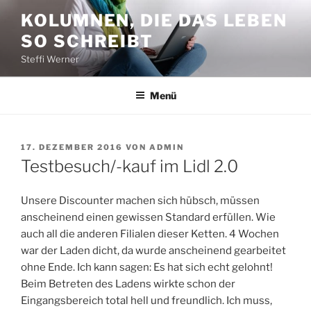
Zum
KOLUMNEN, DIE DAS LEBEN
Inhalt
SO SCHREIBT
springen
Steffi Werner
Menü
VERÖFFENTLICHT
17. DEZEMBER 2016
VON
ADMIN
AM
Testbesuch/-kauf im Lidl 2.0
Unsere Discounter machen sich hübsch, müssen
anscheinend einen gewissen Standard erfüllen. Wie
auch all die anderen Filialen dieser Ketten. 4 Wochen
war der Laden dicht, da wurde anscheinend gearbeitet
ohne Ende. Ich kann sagen: Es hat sich echt gelohnt!
Beim Betreten des Ladens wirkte schon der
Eingangsbereich total hell und freundlich. Ich muss,