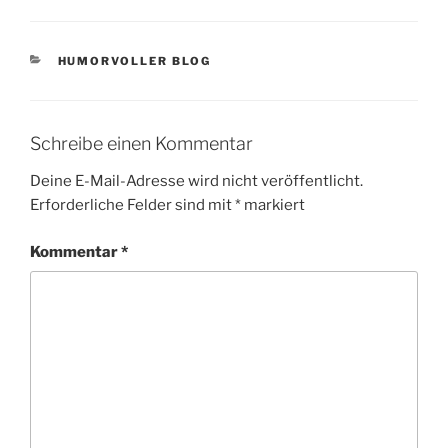
e
t
b
t
o
e
o
r
KATEGORIEN
HUMORVOLLER BLOG
k
Schreibe einen Kommentar
Deine E-Mail-Adresse wird nicht veröffentlicht.
Erforderliche Felder sind mit
*
markiert
Kommentar
*