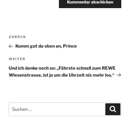
Beitragsnavigation
Vorheriger
ZURÜCK
Beitrag
Komm gut da oben an, Prince
Nächster
WEITER
Beitrag
Und ich denke noch so: „Fährste schnell zum REWE
Wiesenstrasse, ist ja um die Uhrzeit nix mehr los.“
Suche
Suche
nach: