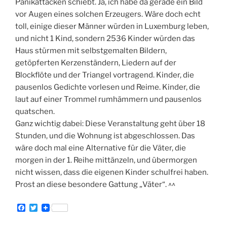
Panikattacken schiebt. Ja, ich habe da gerade ein Bild
vor Augen eines solchen Erzeugers. Wäre doch echt
toll, einige dieser Männer würden in Luxemburg leben,
und nicht 1 Kind, sondern 2536 Kinder würden das
Haus stürmen mit selbstgemalten Bildern,
getöpferten Kerzenständern, Liedern auf der
Blockflöte und der Triangel vortragend. Kinder, die
pausenlos Gedichte vorlesen und Reime. Kinder, die
laut auf einer Trommel rumhämmern und pausenlos
quatschen.
Ganz wichtig dabei: Diese Veranstaltung geht über 18
Stunden, und die Wohnung ist abgeschlossen. Das
wäre doch mal eine Alternative für die Väter, die
morgen in der 1. Reihe mittänzeln, und übermorgen
nicht wissen, dass die eigenen Kinder schulfrei haben.
Prost an diese besondere Gattung „Väter“. ^^
F
T
a
w
c
i