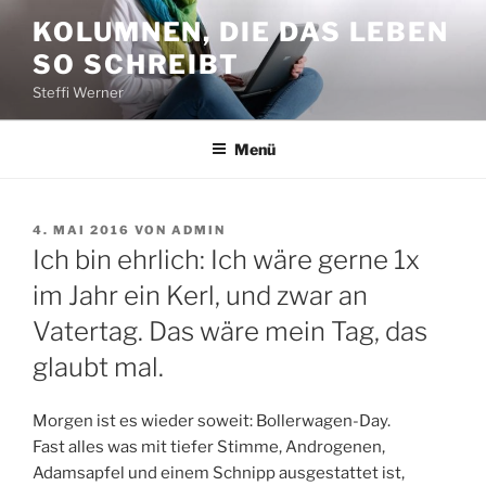
Zum
KOLUMNEN, DIE DAS LEBEN
Inhalt
SO SCHREIBT
springen
Steffi Werner
Menü
VERÖFFENTLICHT
4. MAI 2016
VON
ADMIN
AM
Ich bin ehrlich: Ich wäre gerne 1x
im Jahr ein Kerl, und zwar an
Vatertag. Das wäre mein Tag, das
glaubt mal.
Morgen ist es wieder soweit: Bollerwagen-Day.
Fast alles was mit tiefer Stimme, Androgenen,
Adamsapfel und einem Schnipp ausgestattet ist,