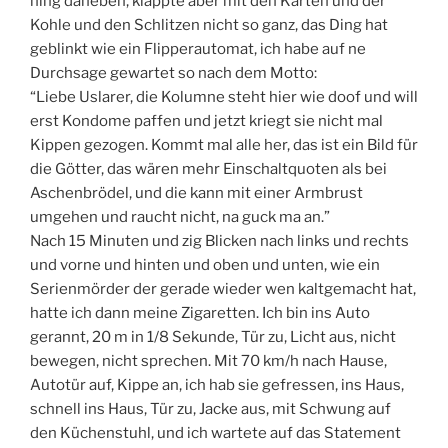
hing daneben, klappte aber mit den Karten und der
Kohle und den Schlitzen nicht so ganz, das Ding hat
geblinkt wie ein Flipperautomat, ich habe auf ne
Durchsage gewartet so nach dem Motto:
“Liebe Uslarer, die Kolumne steht hier wie doof und will
erst Kondome paffen und jetzt kriegt sie nicht mal
Kippen gezogen. Kommt mal alle her, das ist ein Bild für
die Götter, das wären mehr Einschaltquoten als bei
Aschenbrödel, und die kann mit einer Armbrust
umgehen und raucht nicht, na guck ma an.”
Nach 15 Minuten und zig Blicken nach links und rechts
und vorne und hinten und oben und unten, wie ein
Serienmörder der gerade wieder wen kaltgemacht hat,
hatte ich dann meine Zigaretten. Ich bin ins Auto
gerannt, 20 m in 1/8 Sekunde, Tür zu, Licht aus, nicht
bewegen, nicht sprechen. Mit 70 km/h nach Hause,
Autotür auf, Kippe an, ich hab sie gefressen, ins Haus,
schnell ins Haus, Tür zu, Jacke aus, mit Schwung auf
den Küchenstuhl, und ich wartete auf das Statement