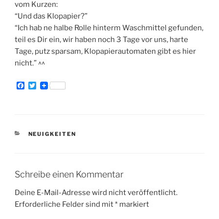
vom Kurzen:
“Und das Klopapier?”
“Ich hab ne halbe Rolle hinterm Waschmittel gefunden,
teil es Dir ein, wir haben noch 3 Tage vor uns, harte
Tage, putz sparsam, Klopapierautomaten gibt es hier
nicht.” ^^
F
T
a
w
c
i
e
t
b
t
o
e
o
r
KATEGORIEN
NEUIGKEITEN
k
Schreibe einen Kommentar
Deine E-Mail-Adresse wird nicht veröffentlicht.
Erforderliche Felder sind mit
*
markiert