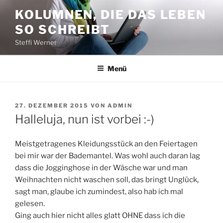
Zum
KOLUMNEN, DIE DAS LEBEN
Inhalt
SO SCHREIBT
springen
Steffi Werner
Menü
VERÖFFENTLICHT
27. DEZEMBER 2015
VON
ADMIN
AM
Halleluja, nun ist vorbei :-)
Meistgetragenes Kleidungsstück an den Feiertagen
bei mir war der Bademantel. Was wohl auch daran lag
dass die Jogginghose in der Wäsche war und man
Weihnachten nicht waschen soll, das bringt Unglück,
sagt man, glaube ich zumindest, also hab ich mal
gelesen.
Ging auch hier nicht alles glatt OHNE dass ich die