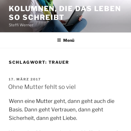
Zum
KOLUMNEN, DIE DAS LEBEN
Inhalt
SO SCHREIBT
springen
Steffi Werner
Menü
SCHLAGWORT:
TRAUER
VERÖFFENTLICHT
17. MÄRZ 2017
AM
Ohne Mutter fehlt so viel
Wenn eine Mutter geht, dann geht auch die
Basis. Dann geht Vertrauen, dann geht
Sicherheit, dann geht Liebe.