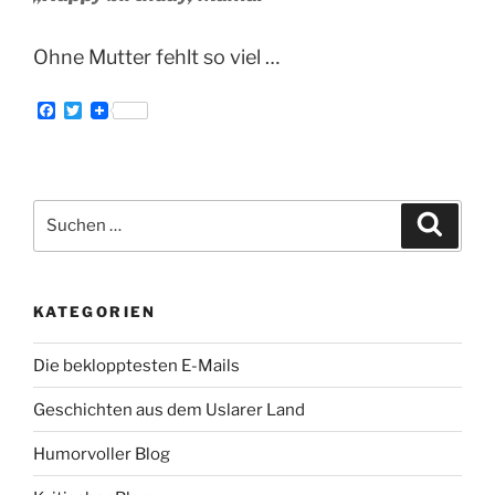
Ohne Mutter fehlt so viel …
F
T
a
w
c
i
e
t
b
t
o
e
Suche
o
r
Suche
k
nach:
KATEGORIEN
Die beklopptesten E-Mails
Geschichten aus dem Uslarer Land
Humorvoller Blog