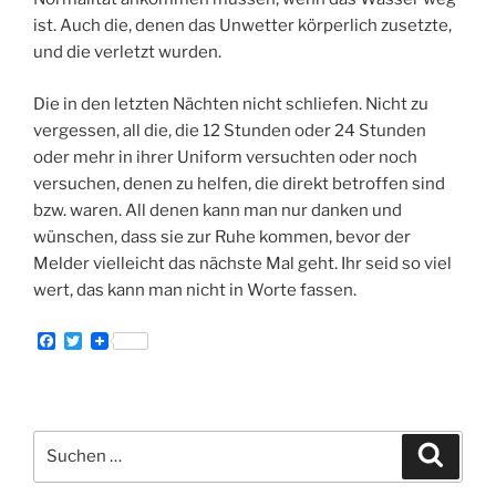
ist. Auch die, denen das Unwetter körperlich zusetzte,
und die verletzt wurden.
Die in den letzten Nächten nicht schliefen. Nicht zu
vergessen, all die, die 12 Stunden oder 24 Stunden
oder mehr in ihrer Uniform versuchten oder noch
versuchen, denen zu helfen, die direkt betroffen sind
bzw. waren. All denen kann man nur danken und
wünschen, dass sie zur Ruhe kommen, bevor der
Melder vielleicht das nächste Mal geht. Ihr seid so viel
wert, das kann man nicht in Worte fassen.
F
T
a
w
c
i
e
t
b
t
o
e
Suche
o
r
Suche
k
nach: