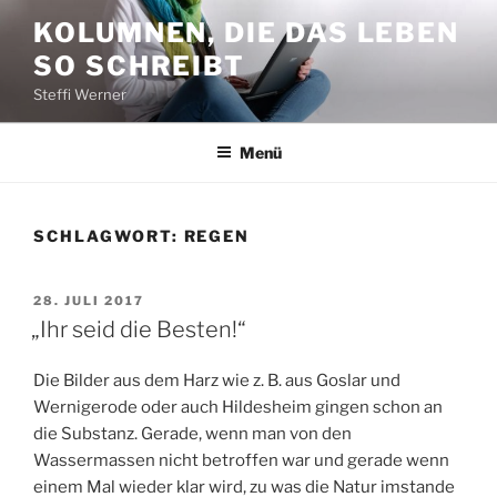
Zum
KOLUMNEN, DIE DAS LEBEN
Inhalt
SO SCHREIBT
springen
Steffi Werner
Menü
SCHLAGWORT:
REGEN
VERÖFFENTLICHT
28. JULI 2017
AM
„Ihr seid die Besten!“
Die Bilder aus dem Harz wie z. B. aus Goslar und
Wernigerode oder auch Hildesheim gingen schon an
die Substanz. Gerade, wenn man von den
Wassermassen nicht betroffen war und gerade wenn
einem Mal wieder klar wird, zu was die Natur imstande