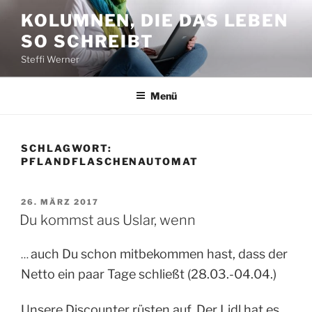
Zum
KOLUMNEN, DIE DAS LEBEN
Inhalt
SO SCHREIBT
springen
Steffi Werner
Menü
SCHLAGWORT:
PFLANDFLASCHENAUTOMAT
VERÖFFENTLICHT
26. MÄRZ 2017
AM
Du kommst aus Uslar, wenn
auch Du schon mitbekommen hast, dass der
…
Netto ein paar Tage schließt (28.03.-04.04.)
Unsere Discounter rüsten auf. Der Lidl hat es