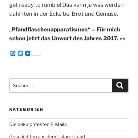
get ready to rumble! Das kann ja was werden
dahinten in der Ecke bei Brot und Gemüse.
Pfandflaschenapparatismus“ – Für mich
„
schon jetzt das Unwort des Jahres 2017. ^^
F
T
a
w
c
i
e
t
b
t
o
e
Suche
o
r
Suche
k
nach:
KATEGORIEN
Die beklopptesten E-Mails
Geschichten aus dem Uslarer Land