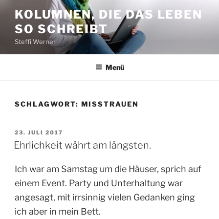
Zum
KOLUMNEN, DIE DAS LEBEN
Inhalt
SO SCHREIBT
springen
Steffi Werner
Menü
SCHLAGWORT:
MISSTRAUEN
VERÖFFENTLICHT
23. JULI 2017
AM
Ehrlichkeit währt am längsten.
Ich war am Samstag um die Häuser, sprich auf
einem Event. Party und Unterhaltung war
angesagt, mit irrsinnig vielen Gedanken ging
ich aber in mein Bett.