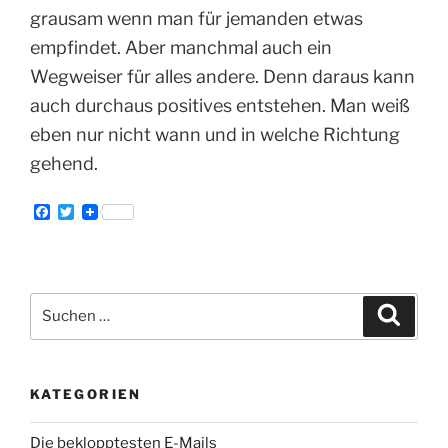
grausam wenn man für jemanden etwas
empfindet. Aber manchmal auch ein
Wegweiser für alles andere. Denn daraus kann
auch durchaus positives entstehen. Man weiß
eben nur nicht wann und in welche Richtung
gehend.
F
T
a
w
c
i
e
t
b
t
o
e
Suche
o
r
Suche
k
nach:
KATEGORIEN
Die beklopptesten E-Mails