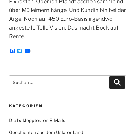
Fixkosten. Oder ich Pfandflaschen sammelnd
über Mülleimern hänge. Und Kundin bin bei der
Arge. Noch auf 450 Euro-Basis irgendwo
angestellt. Tolle Vision. Das macht Bock auf
Rente.
F
T
a
w
c
i
e
t
b
t
o
e
Suche
o
r
Suche
k
nach:
KATEGORIEN
Die beklopptesten E-Mails
Geschichten aus dem Uslarer Land