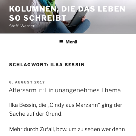
Zum
KOLUMNEN, DIE DAS LEBEN
Inhalt
SO SCHREIBT
springen
Steffi Werner
Menü
SCHLAGWORT:
ILKA BESSIN
VERÖFFENTLICHT
6. AUGUST 2017
AM
Altersarmut: Ein unangenehmes Thema.
Ilka Bessin, die „Cindy aus Marzahn“ ging der
Sache auf der Grund.
Mehr durch Zufall, bzw. um zu sehen wer denn