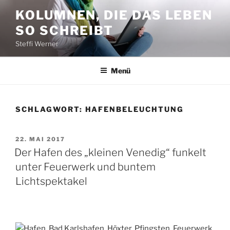
Zum
KOLUMNEN, DIE DAS LEBEN
Inhalt
SO SCHREIBT
springen
Steffi Werner
Menü
SCHLAGWORT:
HAFENBELEUCHTUNG
VERÖFFENTLICHT
22. MAI 2017
AM
Der Hafen des „kleinen Venedig“ funkelt
unter Feuerwerk und buntem
Lichtspektakel