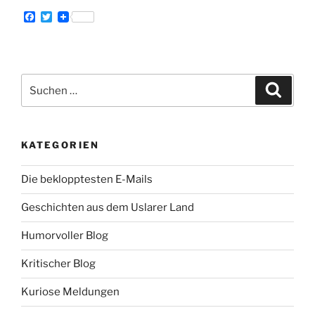
F
T
a
w
c
i
e
t
b
t
o
e
Suche
o
r
Suche
k
nach:
KATEGORIEN
Die beklopptesten E-Mails
Geschichten aus dem Uslarer Land
Humorvoller Blog
Kritischer Blog
Kuriose Meldungen