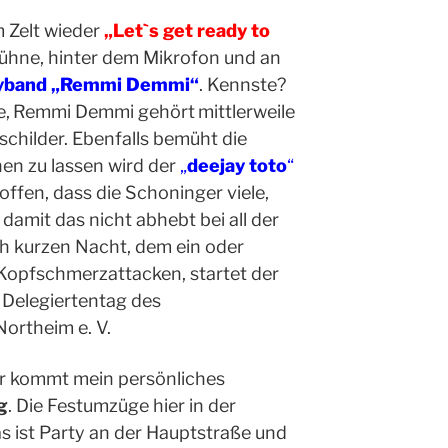
 Zelt wieder
„Let`s get ready to
Bühne,
hinter dem Mikrofon und an
yband „Remmi Demmi“
. Kennste?
e,
Remmi Demmi
gehör
t
mittlerweile
s
child
er
. Ebenfalls bemüht die
hen zu lassen
wird
der
„
deejay toto
“
hoffen, dass die Schoninger viele,
damit das nicht abhebt bei all der
ich kurzen Nacht, dem ein oder
 Kopfschmerzattacke
n
, startet der
m
Delegiertentag de
s
ortheim e. V.
hr kommt mein persönliches
g
. Die Festumzüge hier in der
s ist Party an der Hauptstraße und