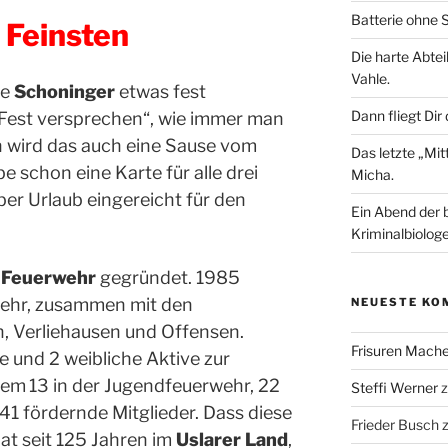
Batterie ohne S
 Feinsten
Die harte Abtei
Vahle.
ie
Schoninger
etwas fest
Dann fliegt Dir
„Fest versprechen“, wie immer man
nn wird das auch eine Sause vom
Das letzte „Mi
e schon eine Karte für alle drei
Micha.
ber Urlaub eingereicht für den
Ein Abend der 
Kriminalbiologe
e Feuerwehr
gegründet. 1985
wehr, zusammen mit den
NEUESTE KO
, Verliehausen und Offensen.
Frisuren Mach
he und
2
weibliche
Aktive
zur
dem
13
in der
Jugendfeuerwehr, 22
Steffi Werner
141
f
ördernde Mitglieder.
Dass diese
Frieder Busch
at seit 125 Jahren im
Uslarer Land
,