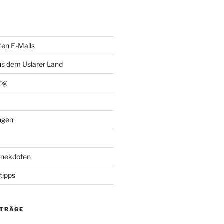
ten E-Mails
us dem Uslarer Land
og
ngen
Anekdoten
tipps
ITRÄGE