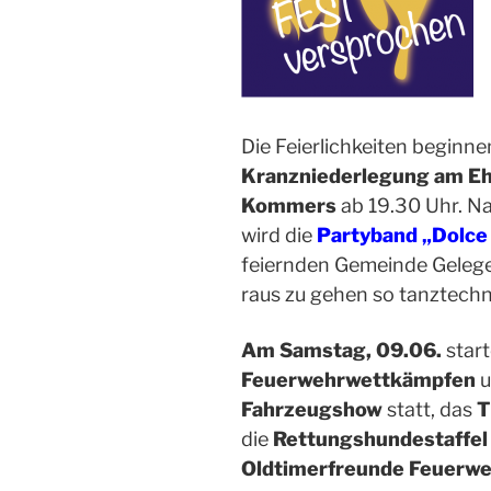
Die Feierlichkeiten beginn
Kranzniederlegung am E
Kommers
ab 19.30 Uhr. N
wird die
Partyband „Dolce 
feiernden Gemeinde Gelegen
raus zu gehen so tanztechn
Am
Samstag, 09.
06.
start
Feuerwehrwettkämpfen
u
Fahrzeugshow
statt, das
die
Rettungshundestaffel
Oldtimerfreunde Feuerw