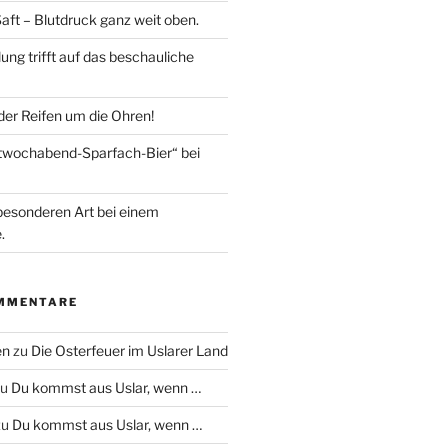
aft – Blutdruck ganz weit oben.
lung trifft auf das beschauliche
 der Reifen um die Ohren!
ttwochabend-Sparfach-Bier“ bei
besonderen Art bei einem
.
MMENTARE
en
zu
Die Osterfeuer im Uslarer Land
zu
Du kommst aus Uslar, wenn …
zu
Du kommst aus Uslar, wenn …