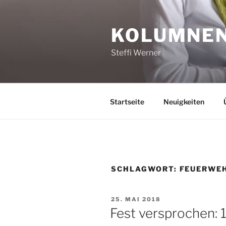
Zum
Inhalt
KOLUMNEN,
springen
Steffi Werner
Startseite
Neuigkeiten
SCHLAGWORT:
FEUERWE
VERÖFFENTLICHT
25. MAI 2018
AM
Fest versprochen: 