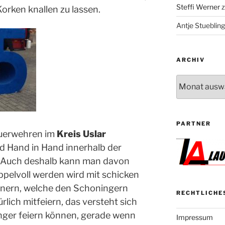
Steffi Werner
 Korken
knallen
zu lassen.
Antje Stuebling
ARCHIV
Archiv
PARTNER
uerwehren im
Kreis Uslar
und Hand
in
Hand innerhalb der
Auch deshalb kann man
davon
ppelvoll werden wird mit schicken
nern, welche den Schoningern
RECHTLICHE
rlich mitfeiern, das versteht sich
inger feiern können, gerade wenn
Impressum