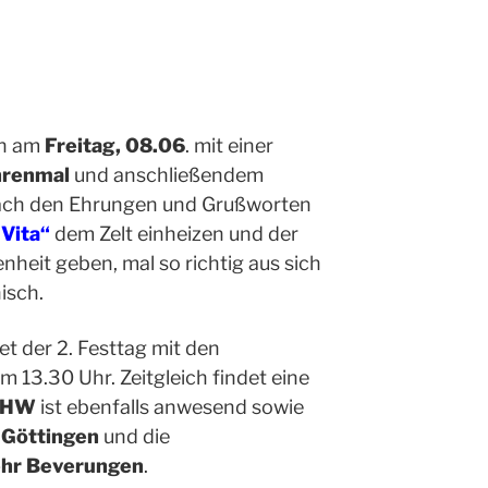
en am
Freitag, 08.06
. mit einer
hrenmal
und anschließendem
ach den Ehrungen und Grußworten
Vita“
dem Zelt einheizen und der
heit geben, mal so richtig aus sich
isch.
et de
r
2. Festtag mit den
m 13.30 Uhr.
Zeitgleich findet eine
THW
ist ebenfalls anwesend sowie
 Göttingen
und die
ehr Beverungen
.