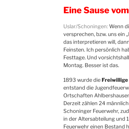
Eine Sause vom
Uslar/Schoningen:
Wenn d
versprechen, bzw. uns ein 
das interpretieren will, da
Feinsten. Ich persönlich hab
Festtage. Und vorsichtshal
Montag. Besser ist das.
1893 wurde die
Freiwillig
entstand die Jugendfeuer
Ortschaften Ahlbershausen
Derzeit zählen
24
männlic
Schoninger Feuerwehr,
zu
in der
Altersabteilung
und
Feuerwehr einen Bestand h