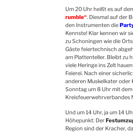
Um 20 Uhr heißt es auf dem
rumble“
. Diesmal
auf der 
den Instrumenten die
Part
Kennste!
Klar kennen wir
si
zu Schoningen wie d
ie
Orts
Gäste feiertechnisch abge
am Plattenteller. Bleibt zu 
viele
Heringe ins Zelt hauen 
Feierei. Nach einer sicherl
anderen Muskelkater oder
Sonntag um 8 Uhr mit de
Kreisfeuerwehrverbandes N
Und um 14 Uhr, ja um 14 U
Höhepunkt: Der
Festumzu
Region sind der Kracher, da