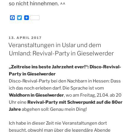
so nicht hinnehmen. ^^
F
T
a
w
c
i
e
t
b
t
VERÖFFENTLICHT
13. APRIL 2017
o
e
AM
Veranstaltungen in Uslar und dem
o
r
k
Umland: Revival-Party in Gieselwerder
„Zeitreise ins beste Jahrzehnt ever!“: Disco-Revival-
Party in Gieselwerder
Disco-Revival-Party bei den Nachbarn in Hessen: Dass
ich das noch erleben darf. Die Sprache ist vom
Waldhorn in Gieselwerder
, wo am Freitag, 21.04. ab 20
Uhr eine
Revival-Party mit Schwerpunkt auf die 80er
Jahre
abgehen soll: Genau mein Ding!
Ich habe in dieser Zeit nie Veranstaltungen dort
besucht, obwohl man über die legendäre Abende