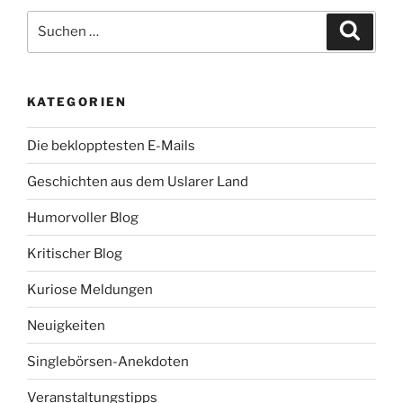
o
e
Suche
o
r
Suche
k
nach:
KATEGORIEN
Die beklopptesten E-Mails
Geschichten aus dem Uslarer Land
Humorvoller Blog
Kritischer Blog
Kuriose Meldungen
Neuigkeiten
Singlebörsen-Anekdoten
Veranstaltungstipps