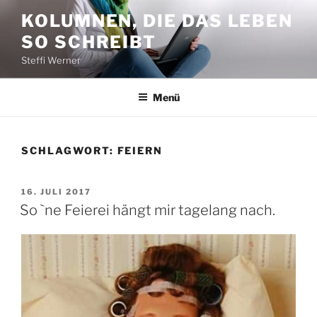
Zum
KOLUMNEN, DIE DAS LEBEN
Inhalt
SO SCHREIBT
springen
Steffi Werner
Menü
SCHLAGWORT:
FEIERN
VERÖFFENTLICHT
16. JULI 2017
AM
So `ne Feierei hängt mir tagelang nach.