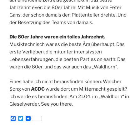
Jahrzehnt ever: die 80er Jahre! Mit Musik von Peter
Gans, der schon damals den Plattenteller drehte. Und
der Besetzung des Teams von damals.
Die 80er Jahre waren ein tolles Jahrzehnt.
Musiktechnisch war es die beste Ära überhaupt. Das
erste Verlieben, die mitunter intensivsten
Lebenserfahrungen, die besten Parties on earth: Das
waren die 80er, und das war auch das „Waldhorn“.
Eines habe ich nicht herausfinden können: Welcher
Song von
ACDC
wurde dort um Mitternacht gespielt?
Ich werde es herausfinden: Am 21.04. im „Waldhorn“ in
Gieselwerder. See you there.
F
T
a
w
c
i
e
t
b
t