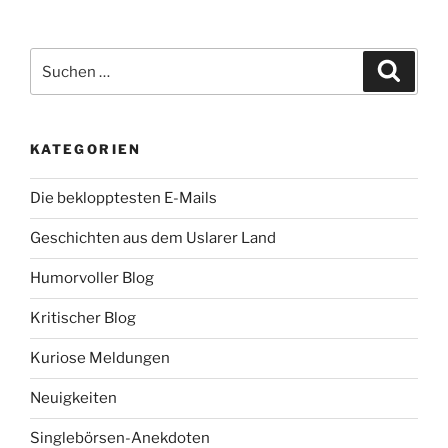
e
t
b
t
o
e
Suche
o
r
Suche
k
nach:
KATEGORIEN
Die beklopptesten E-Mails
Geschichten aus dem Uslarer Land
Humorvoller Blog
Kritischer Blog
Kuriose Meldungen
Neuigkeiten
Singlebörsen-Anekdoten