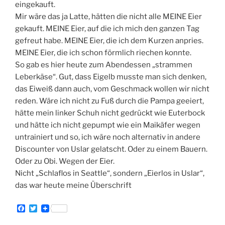
eingekauft.
Mir wäre das ja Latte, hätten die nicht alle MEINE Eier
gekauft. MEINE Eier, auf die ich mich den ganzen Tag
gefreut habe. MEINE Eier, die ich dem Kurzen anpries.
MEINE Eier, die ich schon förmlich riechen konnte.
So gab es hier heute zum Abendessen „strammen
Leberkäse“. Gut, dass Eigelb musste man sich denken,
das Eiweiß dann auch, vom Geschmack wollen wir nicht
reden. Wäre ich nicht zu Fuß durch die Pampa geeiert,
hätte mein linker Schuh nicht gedrückt wie Euterbock
und hätte ich nicht gepumpt wie ein Maikäfer wegen
untrainiert und so, ich wäre noch alternativ in andere
Discounter von Uslar gelatscht. Oder zu einem Bauern.
Oder zu Obi. Wegen der Eier.
Nicht „Schlaflos in Seattle“, sondern „Eierlos in Uslar“,
das war heute meine Überschrift
F
T
a
w
c
i