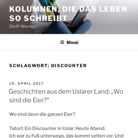
Zum
KOLUMNEN, DIE DAS LEBEN
Inhalt
SO SCHREIBT
springen
Steffi Werner
Menü
SCHLAGWORT:
DISCOUNTER
VERÖFFENTLICHT
18. APRIL 2017
AM
Geschichten aus dem Uslarer Land: „Wo
sind die Eier?“
Wo sind denn die ganzen Eier?
Tatort: Ein Discounter in Uslar. Heute Abend.
Ich war zu Fuß unterwegs, das kommt selten vor. Und