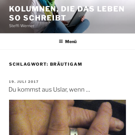
Zum
KOLUMNEN, DIE DAS LEBEN
Inhalt
SO SCHREIBT
springen
Steffi Werner
Menü
SCHLAGWORT:
BRÄUTIGAM
VERÖFFENTLICHT
19. JULI 2017
AM
Du kommst aus Uslar, wenn …