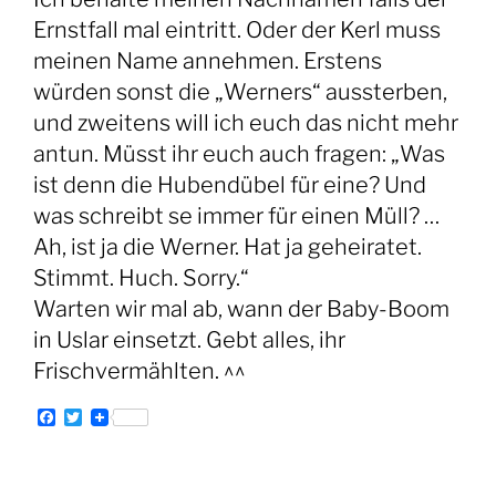
Ernstfall mal eintritt. Oder der Kerl muss
meinen Name annehmen. Erstens
würden sonst die „Werners“ aussterben,
und zweitens will ich euch das nicht mehr
antun. Müsst ihr euch auch fragen: „Was
ist denn die Hubendübel für eine? Und
was schreibt se immer für einen Müll? …
Ah, ist ja die Werner. Hat ja geheiratet.
Stimmt. Huch. Sorry.“
Warten wir mal ab, wann der Baby-Boom
in Uslar einsetzt. Gebt alles, ihr
Frischvermählten. ^^
F
T
a
w
c
i
e
t
b
t