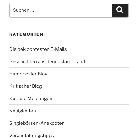
o
e
Suche
o
r
Suche
k
nach:
KATEGORIEN
Die beklopptesten E-Mails
Geschichten aus dem Uslarer Land
Humorvoller Blog
Kritischer Blog
Kuriose Meldungen
Neuigkeiten
Singlebörsen-Anekdoten
Veranstaltungstipps