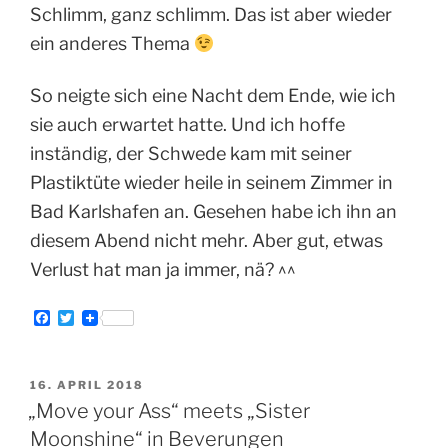
Schlimm, ganz schlimm. Das ist aber wieder
ein anderes Thema
So neigte sich eine Nacht dem Ende, wie ich
sie auch erwartet hatte. Und ich hoffe
inständig, der Schwede kam mit seiner
Plastiktüte wieder heile in seinem Zimmer in
Bad Karlshafen an. Gesehen habe ich ihn an
diesem Abend nicht mehr. Aber gut, etwas
Verlust hat man ja immer, nä? ^^
F
T
a
w
c
i
e
t
b
t
VERÖFFENTLICHT
16. APRIL 2018
o
e
AM
„Move your Ass“ meets „Sister
o
r
k
Moonshine“ in Beverungen