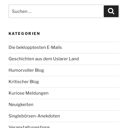
o
e
Suche
o
r
Suche
k
nach:
KATEGORIEN
Die beklopptesten E-Mails
Geschichten aus dem Uslarer Land
Humorvoller Blog
Kritischer Blog
Kuriose Meldungen
Neuigkeiten
Singlebörsen-Anekdoten
Veranstaltungstipps