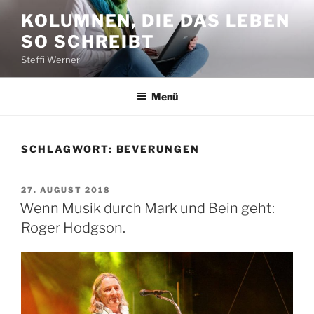
Zum
KOLUMNEN, DIE DAS LEBEN
Inhalt
SO SCHREIBT
springen
Steffi Werner
Menü
SCHLAGWORT:
BEVERUNGEN
VERÖFFENTLICHT
27. AUGUST 2018
AM
Wenn Musik durch Mark und Bein geht:
Roger Hodgson.