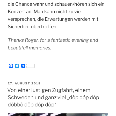
die Chance wahr und schauen/hören sich ein
Konzert an. Man kann nicht zu viel
versprechen, die Erwartungen werden mit
Sicherheit übertroffen.
Thanks Roger, for a fantastic evening and
beautifull memories.
F
T
a
w
c
i
e
t
b
t
VERÖFFENTLICHT
27. AUGUST 2018
o
e
AM
Von einer lustigen Zugfahrt, einem
o
r
k
Schweden und ganz viel „döp döp döp
döbbö döp döp döp“.