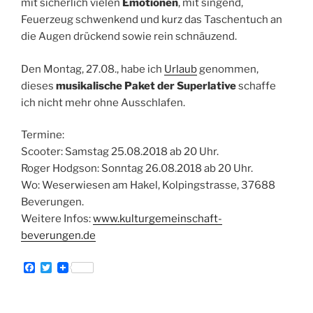
mit sicherlich vielen
Emotionen
, mit singend,
Feuerzeug schwenkend und kurz das Taschentuch an
die Augen drückend sowie rein schnäuzend.
Den Montag, 27.08., habe ich
Urlaub
genommen,
dieses
musikalische Paket der Superlative
schaffe
ich nicht mehr ohne Ausschlafen.
Termine:
Scooter: Samstag 25.08.2018 ab 20 Uhr.
Roger Hodgson: Sonntag 26.08.2018 ab 20 Uhr.
Wo: Weserwiesen am Hakel, Kolpingstrasse, 37688
Beverungen.
Weitere Infos:
www.kulturgemeinschaft-
beverungen.de
F
T
a
w
c
i
e
t
b
t